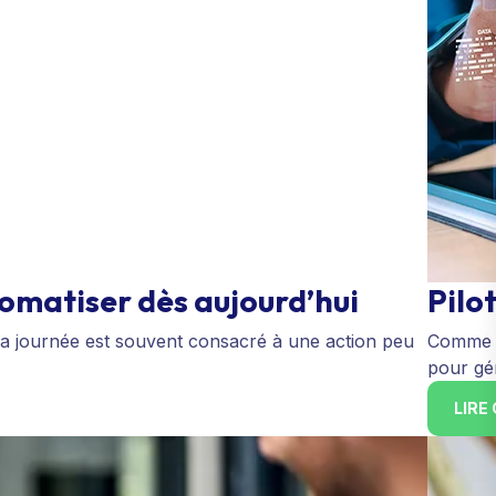
omatiser dès aujourd’hui
Pilo
la journée est souvent consacré à une action peu
Comme be
pour gér
LIRE